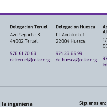
Delegación Teruel
Delegación Huesca
A
AI
Avd. Segorbe, 3.
Pl. Andalucía, 1.
C/
44002 Teruel.
22004 Huesca.
5
978 61 70 68
974 23 85 99
9
delteruel@coiiar.org
delhuesca@coiiar.org
in
la ingeniería
Síguenos en: