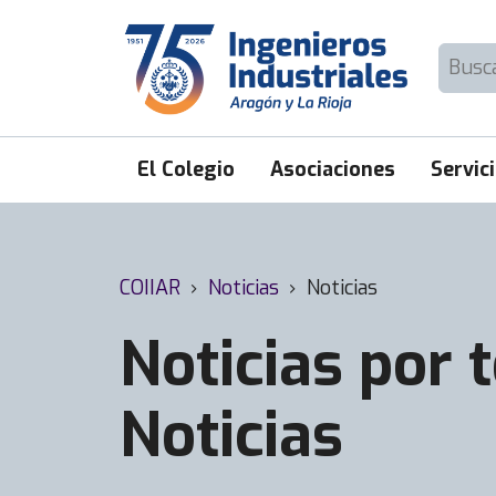
Skip
to
Buscar:
content
El Colegio
Asociaciones
Servic
COIIAR
›
Noticias
›
Noticias
Noticias por 
Noticias