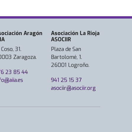
sociación Aragón
Asociación La Rioja
IA
ASOCIIR
 Coso, 31.
Plaza de San
0003 Zaragoza.
Bartolomé, 1.
26001 Logroño.
76 23 85 44
fo@aiia.es
941 25 15 37
asociir@asociir.org