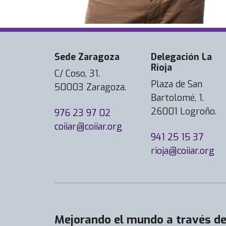
Sede Zaragoza
Delegación La
Rioja
C/ Coso, 31.
Plaza de San
50003 Zaragoza.
Bartolomé, 1.
26001 Logroño.
976 23 97 02
coiiar@coiiar.org
941 25 15 37
rioja@coiiar.org
Mejorando el mundo a través de 