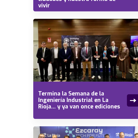
vivir
Termina la Semana de la
Ingeniería Industrial en La
Rioja… y ya van once ediciones