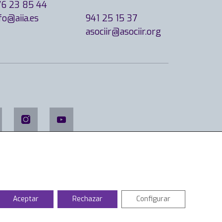
76 23 85 44
fo@aiia.es
941 25 15 37
asociir@asociir.org
Aceptar
Rechazar
Configurar