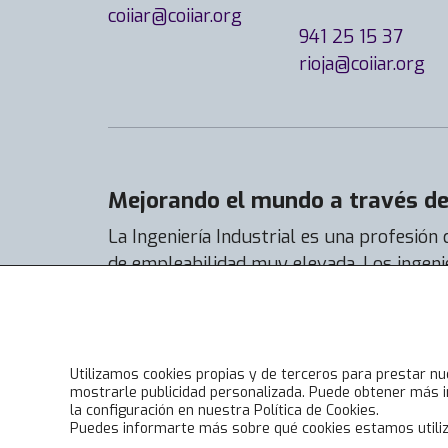
coiiar@coiiar.org
941 25 15 37
rioja@coiiar.org
Mejorando el mundo a través de 
La Ingeniería Industrial es una profesión
de empleabilidad muy elevada. Los ingeni
encuentran trabajo con facilidad y su tas
casi el 92% y la de actividad al 99%.
Utilizamos cookies propias y de terceros para prestar nu
mostrarle publicidad personalizada. Puede obtener más i
la configuración en nuestra Política de Cookies.
Puedes informarte más sobre qué cookies estamos utiliz