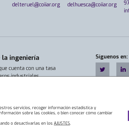
9
delteruel@coiiar.org
delhuesca@coiiar.org
in
la ingeniería
Síguenos en:
 que cuenta con una tasa
eros industriales
a de empleabilidad llega a
estros servicios, recoger información estadística y
nformación sobre las cookies, o bien conocer cómo cambiar
ando o desactivarlas en los
AJUSTES
.