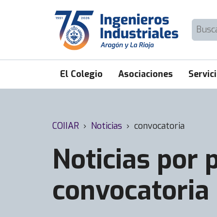
Skip
to
Buscar:
content
El Colegio
Asociaciones
Servic
COIIAR
›
Noticias
›
convocatoria
Noticias por p
convocatoria