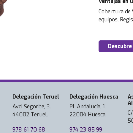
Ventajas en l
Cobertura de 
equipos, Regis
Descubre
Delegación Teruel
Delegación Huesca
A
AI
Avd. Segorbe, 3.
Pl. Andalucía, 1.
C/
44002 Teruel.
22004 Huesca.
5
978 61 70 68
974 23 85 99