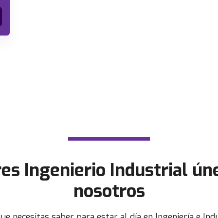
res Ingenierio Industrial ún
nosotros
ue necesitas saber para estar al día en Ingeniería e Indu