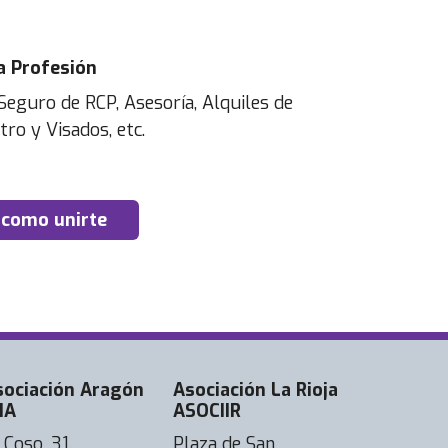
a Profesión
Seguro de RCP, Asesoría, Alquiles de
tro y Visados, etc.
 como unirte
sociación Aragón
Asociación La Rioja
IA
ASOCIIR
 Coso, 31.
Plaza de San