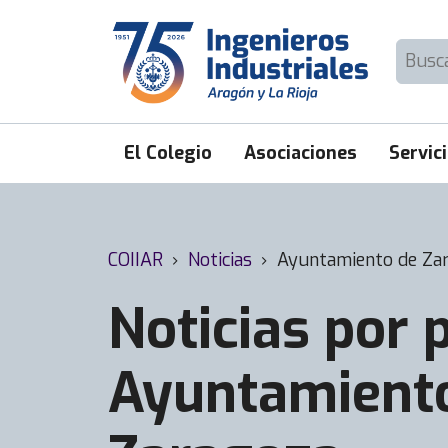
Skip
to
Buscar:
content
El Colegio
Asociaciones
Servic
COIIAR
›
Noticias
›
Ayuntamiento de Za
Noticias por p
Ayuntamient