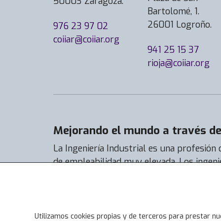
50003 Zaragoza.
Bartolomé, 1.
26001 Logroño.
976 23 97 02
coiiar@coiiar.org
941 25 15 37
rioja@coiiar.org
Mejorando el mundo a través de 
La Ingeniería Industrial es una profesión
de empleabilidad muy elevada. Los ingeni
encuentran trabajo con facilidad y su tas
casi el 92% y la de actividad al 99%.
Utilizamos cookies propias y de terceros para prestar nu