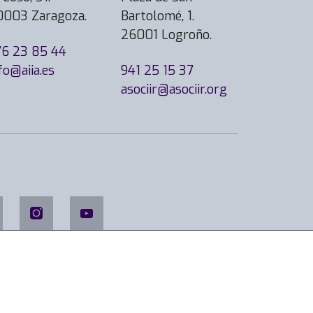
0003 Zaragoza.
Bartolomé, 1.
26001 Logroño.
76 23 85 44
fo@aiia.es
941 25 15 37
asociir@asociir.org