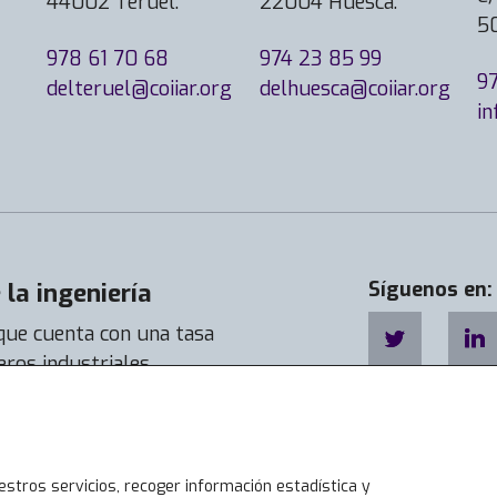
44002 Teruel.
22004 Huesca.
5
978 61 70 68
974 23 85 99
9
delteruel@coiiar.org
delhuesca@coiiar.org
in
la ingeniería
Síguenos en:
 que cuenta con una tasa
eros industriales
a de empleabilidad llega a
estros servicios, recoger información estadística y