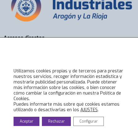
Accesos directos
Bolsa de Trabajo
Servicios
Visados
Alta online
Utilizamos cookies propias y de terceros para prestar
nuestros servicios, recoger información estadística y
mostrarle publicidad personalizada. Puede obtener
Lo último en COIIAR
más información sobre las cookies, o bien conocer
cómo cambiar la configuración en nuestra Política de
Noticias
Cookies.
Jornadas técnicas
Puedes informarte más sobre qué cookies estamos
utilizando o desactivarlas en los
AJUSTES
.
Formación Ingenieros Industriales
Eventos culturales
Aceptar
Rechazar
Configurar
© 2020 Colegio Oficial de Ingenieros Industriales de Aragón y La