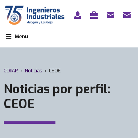
Skip
to
content
Menu
COIIAR
›
Noticias
›
CEOE
Noticias por perfil:
CEOE