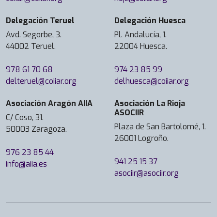
Delegación Teruel
Delegación Huesca
Avd. Segorbe, 3.
Pl. Andalucía, 1.
44002 Teruel.
22004 Huesca.
978 61 70 68
974 23 85 99
delteruel@coiiar.org
delhuesca@coiiar.org
Asociación Aragón AIIA
Asociación La Rioja
ASOCIIR
C/ Coso, 31.
Plaza de San Bartolomé, 1.
50003 Zaragoza.
26001 Logroño.
976 23 85 44
941 25 15 37
info@aiia.es
asociir@asociir.org