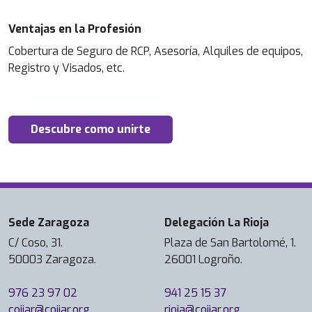
Ventajas en la Profesión
Cobertura de Seguro de RCP, Asesoría, Alquiles de equipos,
Registro y Visados, etc.
Descubre como unirte
Sede Zaragoza
Delegación La Rioja
C/ Coso, 31.
Plaza de San Bartolomé, 1.
50003 Zaragoza.
26001 Logroño.
976 23 97 02
941 25 15 37
coiiar@coiiar.org
rioja@coiiar.org