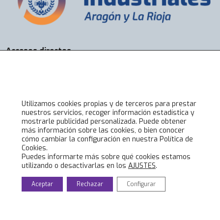
Accesos directos
Bolsa de Trabajo
Servicios
Visados
Alta online
Utilizamos cookies propias y de terceros para prestar
nuestros servicios, recoger información estadística y
mostrarle publicidad personalizada. Puede obtener
Lo último en COIIAR
más información sobre las cookies, o bien conocer
cómo cambiar la configuración en nuestra Política de
Noticias
Cookies.
Jornadas técnicas
Puedes informarte más sobre qué cookies estamos
utilizando o desactivarlas en los
AJUSTES
.
Formación Ingenieros Industriales
Eventos culturales
Aceptar
Rechazar
Configurar
© 2020 Colegio Oficial de Ingenieros Industriales de Aragón y La