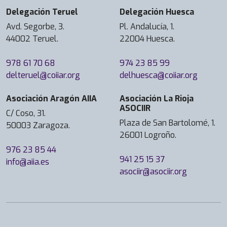
Delegación Teruel
Delegación Huesca
Avd. Segorbe, 3.
Pl. Andalucía, 1.
44002 Teruel.
22004 Huesca.
978 61 70 68
974 23 85 99
delteruel@coiiar.org
delhuesca@coiiar.org
Asociación Aragón AIIA
Asociación La Rioja
ASOCIIR
C/ Coso, 31.
Plaza de San Bartolomé, 1.
50003 Zaragoza.
26001 Logroño.
976 23 85 44
941 25 15 37
info@aiia.es
asociir@asociir.org