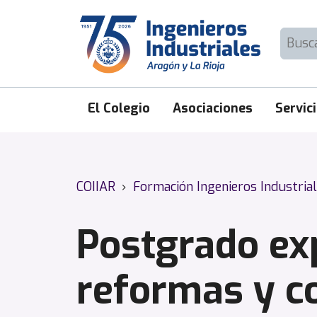
Skip
to
Buscar:
content
El Colegio
Asociaciones
Servic
COIIAR
›
Formación Ingenieros Industria
Postgrado ex
reformas y c