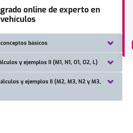
rado online de experto en
vehículos
 conceptos básicos
culos y ejemplos II (M1, N1, O1, O2, L)
tiva global que regula la homologación y
álculos y ejemplos II (M2, M3, N2 y M3,
l REGLAMENTO (UE) 2018/858, normativa
ado la anterior normativa hasta la fecha del
de reforma de vehículos y el contenido que
/46/CEE.
orma de vehículos.
del resto de tipo de vehículos no