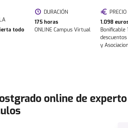
DURACIÓN
PRECIO
LA
175 horas
1.098 euro
ierta todo
ONLINE Campus Virtual
Bonificable
descuentos 
y Asociacio
Postgrado online de expert
culos