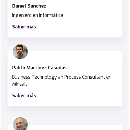
I
Daniel Sánchez
g
n
Ingeniero en informática
a
Saber más
c
i
o
M
a
r
D
Pablo Martínez Cásedas
t
a
í
n
Business Technology an Process Consultant en
n
i
Minsait
e
e
z
Saber más
l
R
S
u
á
i
n
z
c