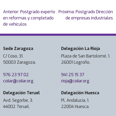
m
n
i
a
D
á
g
c
Navegación
l
Anterior:
Postgrado experto
Próxima:
Postgrado Dirección
–
t
e
a
de
p
en reformas y completado
de empresas industriales
I
i
n
c
entradas
o
de vehículos
E
c
i
i
r
S
o
e
ó
l
E
d
r
n
a
B
e
í
Sede Zaragoza
Delegación La Rioja
)
U
u
F
a
d
n
s
C/ Coso, 31.
Plaza de San Bartolomé, 1.
o
E
e
i
i
50003 Zaragoza.
26001 Logroño.
r
l
l
v
n
m
e
a
e
e
976 23 97 02
941 25 15 37
a
c
U
r
s
coiiar@coiiar.org
rioja@coiiar.org
c
t
n
s
s
i
r
i
i
S
Delegación Teruel
Delegación Huesca
ó
ó
v
d
c
Avd. Segorbe, 3.
Pl. Andalucía, 1.
n
n
e
a
h
44002 Teruel.
22004 Huesca.
,
i
r
d
o
C
c