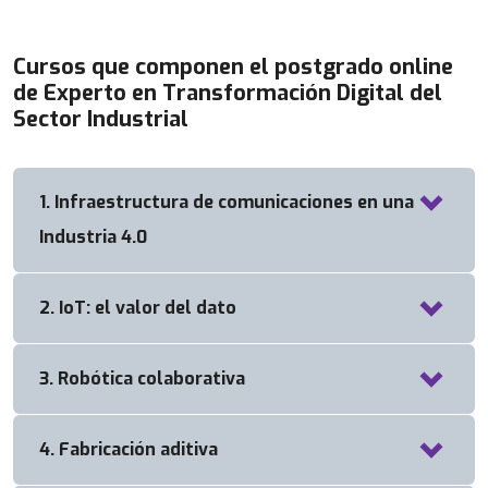
Cursos que componen el postgrado online
de Experto en Transformación Digital del
Sector Industrial
1. Infraestructura de comunicaciones en una
Industria 4.0
2. IoT: el valor del dato
DURACIÓN 45hs
¿Por qué formarse en Interconexión de dispositivos?
3. Robótica colaborativa
DURACIÓN 45hs
Porque podrá conocer las arquitecturas y
Visualizar y comprender los cambios más
4. Fabricación aditiva
tecnologías actuales para interconectar los
DURACIÓN 45hs
relevantes del entorno empresarial y social
dispositivos de una organización…