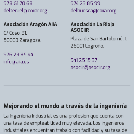
s
d
o
978 61 70 68
974 23 85 99
i
a
i
e
l
delteruel@coiiar.org
delhuesca@coiiar.org
e
(
d
Z
.
n
U
a
a
M
Asociación Aragón AIIA
Asociación La Rioja
t
n
d
ASOCIIR
r
á
C/ Coso, 31.
í
i
d
a
s
Plaza de San Bartolomé, 1.
50003 Zaragoza.
f
v
e
g
t
26001 Logroño.
i
e
Z
o
e
976 23 85 44
c
r
a
z
r
941 25 15 37
info@aiia.es
o
s
r
a
U
asociir@asociir.org
d
i
a
,
n
e
d
g
c
i
D
a
o
o
v
a
d
z
n
e
t
d
a
m
r
Mejorando el mundo a través de la ingeniería
o
e
(
á
s
s
Z
La Ingeniería Industrial es una profesión que cuenta con
U
s
i
y
a
una tasa de empleabilidad muy elevada. Los ingenieros
Z
d
t
P
r
industriales encuentran trabajo con facilidad y su tasa de
)
e
a