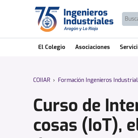
Skip
to
Buscar:
content
El Colegio
Asociaciones
Servic
COIIAR
›
Formación Ingenieros Industria
Curso de Inte
cosas (IoT), e