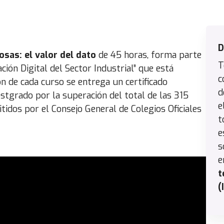
D
osas: el valor del dato
de 45 horas, forma parte
T
ón Digital del Sector Industrial” que está
c
n de cada curso se entrega un certificado
d
ostgrado por la superación del total de las 315
e
idos por el Consejo General de Colegios Oficiales
t
e
s
e
t
(