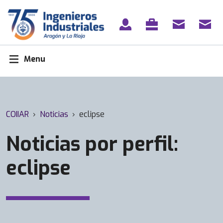
Skip
to
content
Menu
COIIAR
›
Noticias
›
eclipse
Noticias por perfil:
eclipse