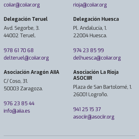
coiiar@coiiar.org
rioja@coiiar.org
Delegación Teruel
Delegación Huesca
Avd. Segorbe, 3.
Pl. Andalucía, 1.
44002 Teruel.
22004 Huesca.
978 61 70 68
974 23 85 99
delteruel@coiiar.org
delhuesca@coiiar.org
Asociación Aragón AIIA
Asociación La Rioja
ASOCIIR
C/ Coso, 31.
Plaza de San Bartolomé, 1.
50003 Zaragoza.
26001 Logroño.
976 23 85 44
941 25 15 37
info@aiia.es
asociir@asociir.org