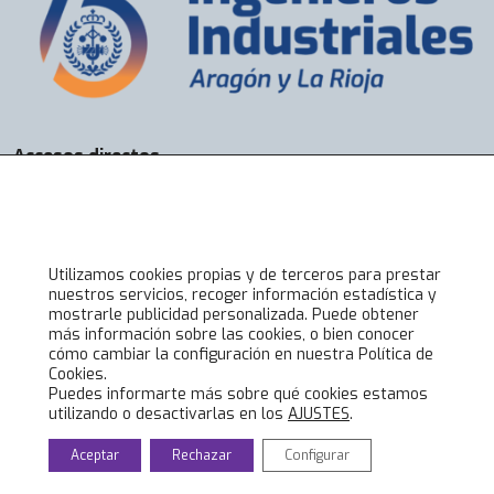
Accesos directos
Bolsa de Trabajo
Servicios
Visados
Alta online
Utilizamos cookies propias y de terceros para prestar
nuestros servicios, recoger información estadística y
mostrarle publicidad personalizada. Puede obtener
Lo último en COIIAR
más información sobre las cookies, o bien conocer
cómo cambiar la configuración en nuestra Política de
Noticias
Cookies.
Jornadas técnicas
Puedes informarte más sobre qué cookies estamos
utilizando o desactivarlas en los
AJUSTES
.
Formación Ingenieros Industriales
Eventos culturales
Aceptar
Rechazar
Configurar