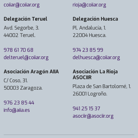
coiiar@coiiar.org
rioja@coiiar.org
Delegación Teruel
Delegación Huesca
Avd. Segorbe, 3.
Pl. Andalucía, 1.
44002 Teruel.
22004 Huesca.
978 61 70 68
974 23 85 99
delteruel@coiiar.org
delhuesca@coiiar.org
Asociación Aragón AIIA
Asociación La Rioja
ASOCIIR
C/ Coso, 31.
Plaza de San Bartolomé, 1.
50003 Zaragoza.
26001 Logroño.
976 23 85 44
941 25 15 37
info@aiia.es
asociir@asociir.org