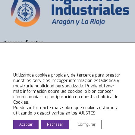
Accesos directos
Bolsa de Trabajo
Servicios
Visados
Alta online
Utilizamos cookies propias y de terceros para prestar
nuestros servicios, recoger información estadística y
mostrarle publicidad personalizada. Puede obtener
Lo último en COIIAR
más información sobre las cookies, o bien conocer
cómo cambiar la configuración en nuestra Política de
Noticias
Cookies.
Jornadas técnicas
Puedes informarte más sobre qué cookies estamos
utilizando o desactivarlas en los
AJUSTES
.
Formación Ingenieros Industriales
Eventos culturales
Aceptar
Rechazar
Configurar