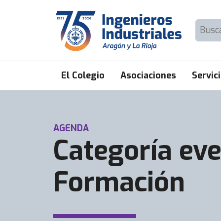
Skip
to
Buscar:
content
El Colegio
Asociaciones
Servic
AGENDA
Categoría eve
Formación