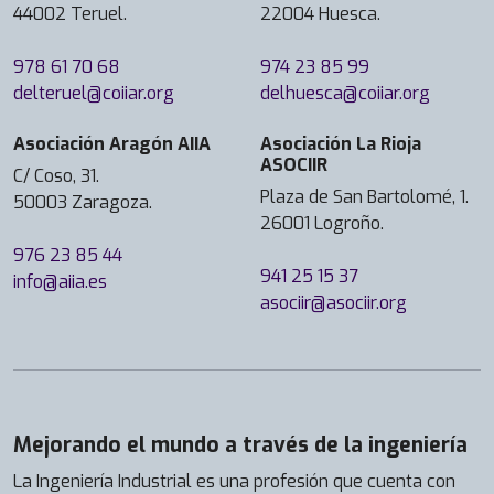
44002 Teruel.
22004 Huesca.
978 61 70 68
974 23 85 99
delteruel@coiiar.org
delhuesca@coiiar.org
Asociación Aragón AIIA
Asociación La Rioja
ASOCIIR
C/ Coso, 31.
Plaza de San Bartolomé, 1.
50003 Zaragoza.
26001 Logroño.
976 23 85 44
941 25 15 37
info@aiia.es
asociir@asociir.org
Mejorando el mundo a través de la ingeniería
La Ingeniería Industrial es una profesión que cuenta con