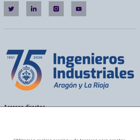
Accesos directos
Bolsa de Trabajo
Servicios
Visados
Alta online