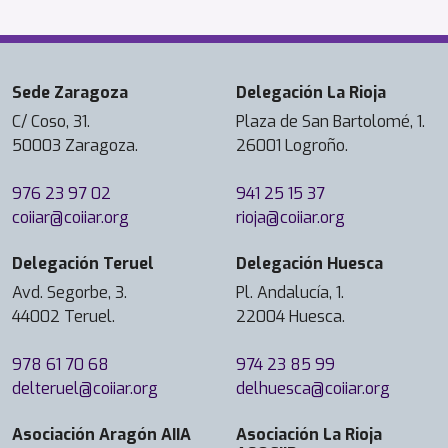
Sede Zaragoza
Delegación La Rioja
C/ Coso, 31.
Plaza de San Bartolomé, 1.
50003 Zaragoza.
26001 Logroño.
976 23 97 02
941 25 15 37
coiiar@coiiar.org
rioja@coiiar.org
Delegación Teruel
Delegación Huesca
Avd. Segorbe, 3.
Pl. Andalucía, 1.
44002 Teruel.
22004 Huesca.
978 61 70 68
974 23 85 99
delteruel@coiiar.org
delhuesca@coiiar.org
Asociación Aragón AIIA
Asociación La Rioja