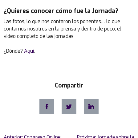
¿Quieres conocer cómo fue la Jornada?
Las fotos, lo que nos contaron los ponentes… lo que
contamos nosotros en la prensa y dentro de poco, el
video completo de las jornadas
¿Dónde?
Aquí
.
Compartir
Navegación
Anterior:
Congreso Online
Próxima:
Jornada sobre la