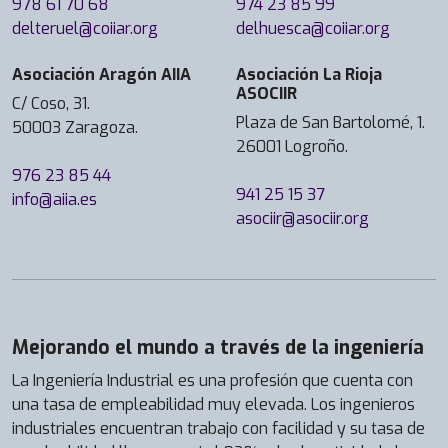
978 61 70 68
974 23 85 99
delteruel@coiiar.org
delhuesca@coiiar.org
Asociación Aragón AIIA
Asociación La Rioja
ASOCIIR
C/ Coso, 31.
Plaza de San Bartolomé, 1.
50003 Zaragoza.
26001 Logroño.
976 23 85 44
941 25 15 37
info@aiia.es
asociir@asociir.org
Mejorando el mundo a través de la ingeniería
La Ingeniería Industrial es una profesión que cuenta con
una tasa de empleabilidad muy elevada. Los ingenieros
industriales encuentran trabajo con facilidad y su tasa de