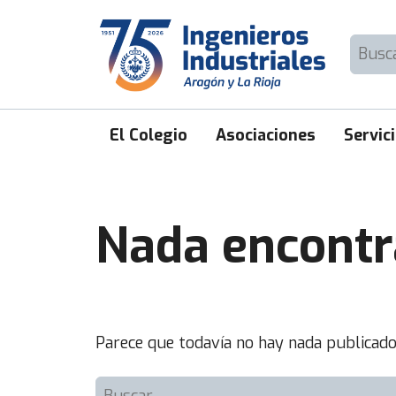
Skip
to
Buscar:
content
El Colegio
Asociaciones
Servic
Nada encont
Parece que todavía no hay nada publicado
Buscar: