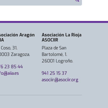
sociación Aragón
Asociación La Rioja
IA
ASOCIIR
 Coso, 31.
Plaza de San
0003 Zaragoza.
Bartolomé, 1.
26001 Logroño.
76 23 85 44
fo@aiia.es
941 25 15 37
asociir@asociir.org