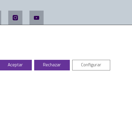
Aceptar
Rechazar
Configurar
 último en COIIAR
ticias
rnadas técnicas
rmación Ingenieros Industriales
entos culturales