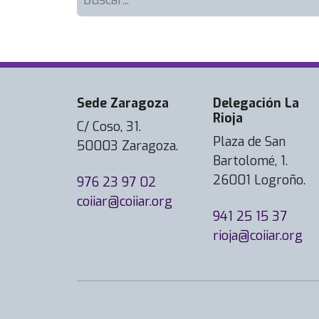
Sede Zaragoza
Delegación La
Rioja
C/ Coso, 31.
Plaza de San
50003 Zaragoza.
Bartolomé, 1.
26001 Logroño.
976 23 97 02
coiiar@coiiar.org
941 25 15 37
rioja@coiiar.org