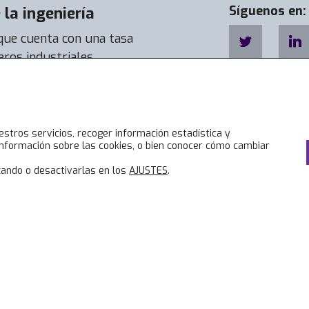
la ingeniería
Síguenos en:
 que cuenta con una tasa
eros industriales
a de empleabilidad llega a
estros servicios, recoger información estadística y
nformación sobre las cookies, o bien conocer cómo cambiar
ando o desactivarlas en los
AJUSTES
.
Accesos directos
Lo
Bolsa de Trabajo
No
Servicios
Jo
Visados
Fo
Alta online
Ev