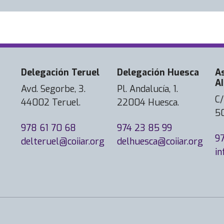
Delegación Teruel
Delegación Huesca
A
AI
Avd. Segorbe, 3.
Pl. Andalucía, 1.
C/
44002 Teruel.
22004 Huesca.
5
978 61 70 68
974 23 85 99
9
delteruel@coiiar.org
delhuesca@coiiar.org
in