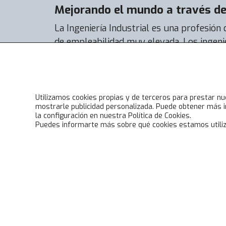
Mejorando el mundo a través de 
La Ingeniería Industrial es una profesión
de empleabilidad muy elevada. Los ingeni
encuentran trabajo con facilidad y su tas
casi el 92% y la de actividad al 99%.
Utilizamos cookies propias y de terceros para prestar nu
mostrarle publicidad personalizada. Puede obtener más i
la configuración en nuestra Política de Cookies.
Puedes informarte más sobre qué cookies estamos utiliz