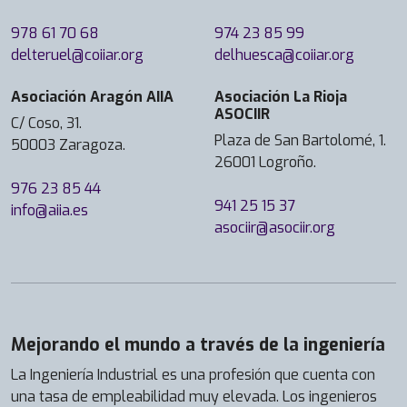
978 61 70 68
974 23 85 99
delteruel@coiiar.org
delhuesca@coiiar.org
Asociación Aragón AIIA
Asociación La Rioja
ASOCIIR
C/ Coso, 31.
Plaza de San Bartolomé, 1.
50003 Zaragoza.
26001 Logroño.
976 23 85 44
941 25 15 37
info@aiia.es
asociir@asociir.org
Mejorando el mundo a través de la ingeniería
La Ingeniería Industrial es una profesión que cuenta con
una tasa de empleabilidad muy elevada. Los ingenieros