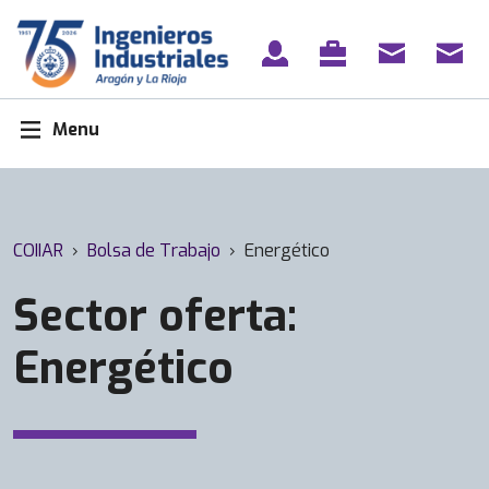
Skip
to
content
Menu
COIIAR
›
Bolsa de Trabajo
›
Energético
Sector oferta:
Energético