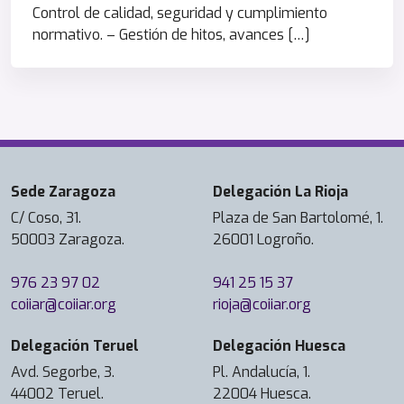
Control de calidad, seguridad y cumplimiento
normativo. – Gestión de hitos, avances […]
Sede Zaragoza
Delegación La Rioja
C/ Coso, 31.
Plaza de San Bartolomé, 1.
50003 Zaragoza.
26001 Logroño.
976 23 97 02
941 25 15 37
coiiar@coiiar.org
rioja@coiiar.org
Delegación Teruel
Delegación Huesca
Avd. Segorbe, 3.
Pl. Andalucía, 1.
44002 Teruel.
22004 Huesca.