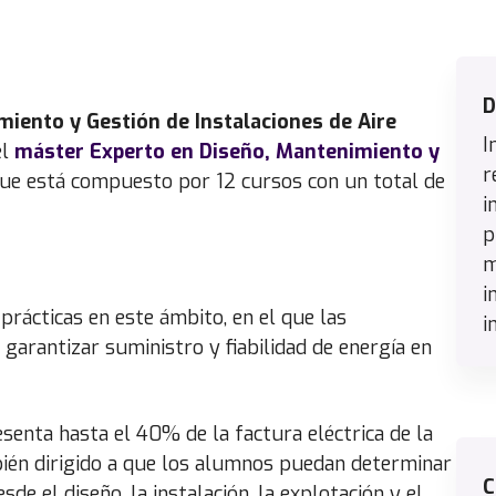
D
iento y Gestión de Instalaciones de Aire
I
el
máster Experto en Diseño, Mantenimiento y
r
ue está compuesto por 12 cursos con un total de
i
p
m
i
rácticas en este ámbito, en el que las
i
arantizar suministro y fiabilidad de energía en
nta hasta el 40% de la factura eléctrica de la
bién dirigido a que los alumnos puedan determinar
C
de el diseño, la instalación, la explotación y el