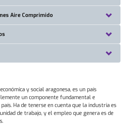
primido
miento del Aire)
ones Aire Comprimido
os
MESTICOS ESPAÑA, S.A.
económica y social aragonesa, es un país
 la energía consumida
utiblemente un componente fundamental e
 país. Ha de tenerse en cuenta que la industria es
unidad de trabajo, y el empleo que genera es de
s.