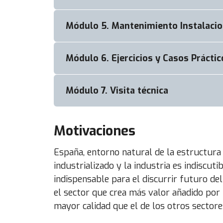
3.1. Cantidad / Producción de Aire Com
3.2. Calidad de Aire Comprimido (Trata
Módulo 5. Mantenimiento Instalaci
4.1. Generalidades
3.3. Equipos auxiliares
4.2. Materiales usados en la actualidad
Módulo 6. Ejercicios y Casos Práctic
5.1. Generalidades
3.4. La Sala de Compresores
4.3. Diseño de instalaciones
5.2. Mantenimiento Técnico
Módulo 7. Visita técnica
Ejercicios y Casos Prácticos
3.5. Instalación Eléctrica
4.4. Dimensionado de instalaciones
5.3. Mantenimiento Legal
3.6. Ahorro de energía
Motivaciones
Sala de Compresores BSH ELECTRODO
España, entorno natural de la estructura 
3.7. Recuperación/Aprovechamiento de
industrializado y la industria es indisc
indispensable para el discurrir futuro del
el sector que crea más valor añadido por 
mayor calidad que el de los otros sectore