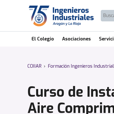
Skip
to
Buscar:
content
El Colegio
Asociaciones
Servic
COIIAR
›
Formación Ingenieros Industria
Curso de Inst
Aire Comprim