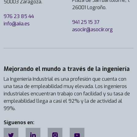
Plaza de San Bartolomé, 1.
o
50003 Zaragoza.
26001 Logroño.
s
d
976 23 85 44
941 25 15 37
e
info@aiia.es
asociir@asociir.org
e
x
p
e
r
i
Mejorando el mundo a través de la ingeniería
e
La Ingeniería Industrial es una profesión que cuenta con
n
una tasa de empleabilidad muy elevada. Los ingenieros
c
industriales encuentran trabajo con facilidad y su tasa de
i
empleabilidad llega a casi el 92% y la de actividad al
a
99%.
e
n
Síguenos en:
e
l