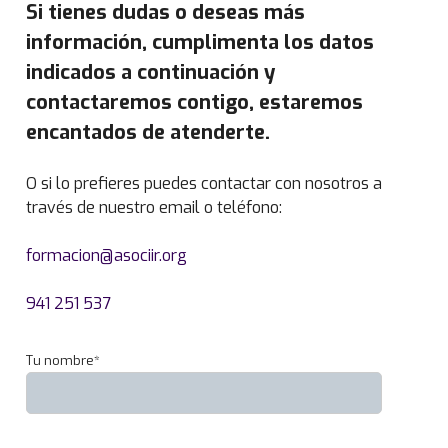
Si tienes dudas o deseas más
n
d
información, cumplimenta los datos
o
indicados a continuación y
S
contactaremos contigo, estaremos
o
l
encantados de atenderte.
a
n
O si lo prefieres puedes contactar con nosotros a
a
través de nuestro email o teléfono:
I
n
formacion@asociir.org
g
e
941 251 537
n
i
Tu nombre*
e
r
o
T