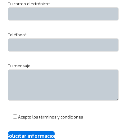
Tu correo electrónico*
é
c
n
i
Teléfono*
c
o
I
n
d
Tu mensaje
u
s
t
r
i
a
l
Acepto los términos y condiciones
I
n