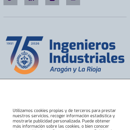
s
e
c
t
o
r
,
G
e
r
e
n
t
Accesos directos
e
Bolsa de Trabajo
y
Servicios
D
Utilizamos cookies propias y de terceros para prestar
Visados
i
nuestros servicios, recoger información estadística y
Alta online
r
mostrarle publicidad personalizada. Puede obtener
más información sobre las cookies, o bien conocer
e