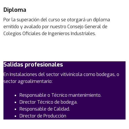
Enfriadoras, bombas de calor
Diploma
Calderas
Cuestionario de 20 preguntas de todo el curso. Su
Intercambiadores
objetivo es valorar la comprensión por parte del
Por la superación del curso se otorgará un diploma
Necesidades eléctricas
alumno de los contenidos del curso referidos a las
emitido y avalado por nuestro Consejo General de
Sistemas de control y sondas
Instalaciones Industriales Vitivinícolas de
Colegios Oficiales de Ingenieros Industriales.
Problemas y mantenimiento
Elaboración.
Salidas profesionales
En Instalaciones del sector vitivinícola como bodegas, o
sector agroalimentario:
Responsable o Técnico mantenimiento.
Director Técnico de bodega.
Responsable de Calidad.
Director de Producción