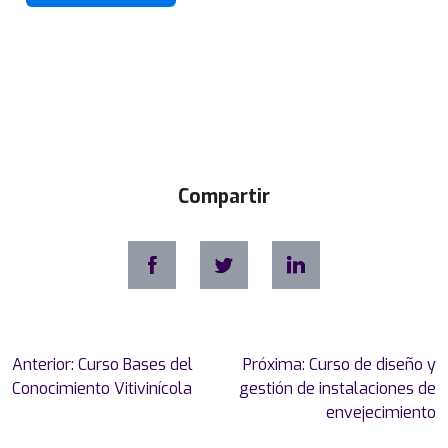
g
e
n
i
e
r
o
T
Compartir
é
c
n
i
c
o
I
Navegación
Anterior:
Curso Bases del
Próxima:
Curso de diseño y
n
de
Conocimiento Vitivinícola
gestión de instalaciones de
d
entradas
envejecimiento
u
s