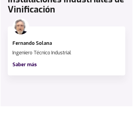
Vinificación
Fernando Solana
Ingeniero Técnico Industrial
Saber más
F
e
r
n
a