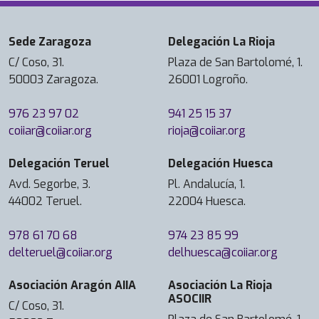
t
r
Sede Zaragoza
Delegación La Rioja
i
C/ Coso, 31.
Plaza de San Bartolomé, 1.
a
50003 Zaragoza.
26001 Logroño.
l
,
976 23 97 02
941 25 15 37
c
coiiar@coiiar.org
rioja@coiiar.org
o
n
Delegación Teruel
Delegación Huesca
m
a
Avd. Segorbe, 3.
Pl. Andalucía, 1.
s
44002 Teruel.
22004 Huesca.
d
e
978 61 70 68
974 23 85 99
2
delteruel@coiiar.org
delhuesca@coiiar.org
0
Asociación Aragón AIIA
Asociación La Rioja
a
ASOCIIR
ñ
C/ Coso, 31.