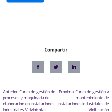
g
r
a
r
i
a
s
y
Compartir
A
g
r
o
a
l
i
m
Navegación
Anterior:
Curso de gestión de
Próxima:
Curso de gestión y
e
de
procesos y maquinaria de
mantenimiento de
n
entradas
elaboración en Instalaciones
Instalaciones Industriales de
t
Industriales Vitivinícolas
Vinificación