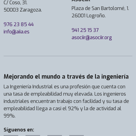
o
C/ Coso, 31.
Plaza de San Bartolomé, 1.
f
50003 Zaragoza.
26001 Logroño.
e
s
976 23 85 44
941 25 15 37
i
info@aiia.es
asociir@asociir.org
o
n
a
l
c
o
Mejorando el mundo a través de la ingeniería
m
La Ingeniería Industrial es una profesión que cuenta con
o
una tasa de empleabilidad muy elevada. Los ingenieros
D
industriales encuentran trabajo con facilidad y su tasa de
i
empleabilidad llega a casi el 92% y la de actividad al
r
99%.
e
c
Síguenos en:
t