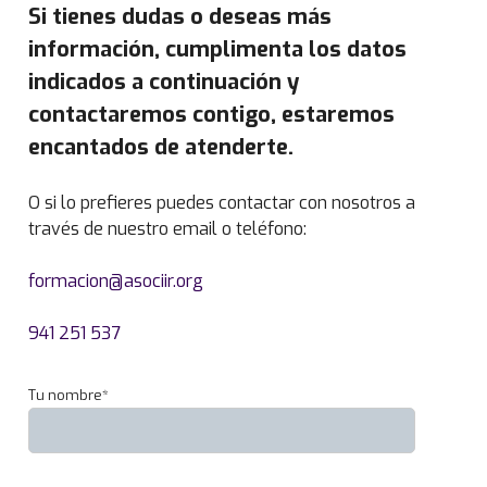
Si tienes dudas o deseas más
a
R
información, cumplimenta los datos
e
indicados a continuación y
d
contactaremos contigo, estaremos
o
n
encantados de atenderte.
d
o
O si lo prefieres puedes contactar con nosotros a
I
través de nuestro email o teléfono:
n
g
formacion@asociir.org
e
n
941 251 537
i
e
Tu nombre*
r
o
T
é