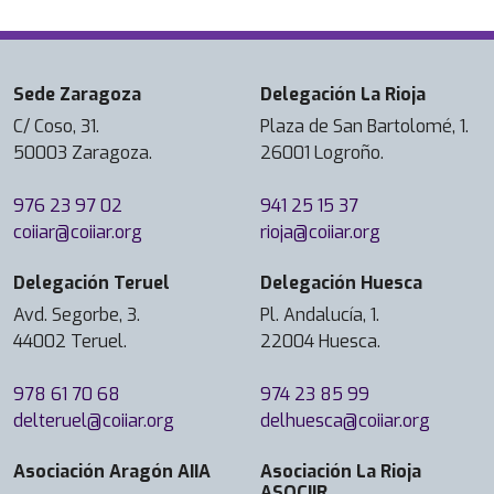
a
r
i
Sede Zaragoza
Delegación La Rioja
a
s
C/ Coso, 31.
Plaza de San Bartolomé, 1.
50003 Zaragoza.
26001 Logroño.
E
x
976 23 97 02
941 25 15 37
p
coiiar@coiiar.org
rioja@coiiar.org
e
r
Delegación Teruel
Delegación Huesca
i
Avd. Segorbe, 3.
Pl. Andalucía, 1.
e
44002 Teruel.
22004 Huesca.
n
c
978 61 70 68
974 23 85 99
i
delteruel@coiiar.org
delhuesca@coiiar.org
a
p
Asociación Aragón AIIA
Asociación La Rioja
r
ASOCIIR