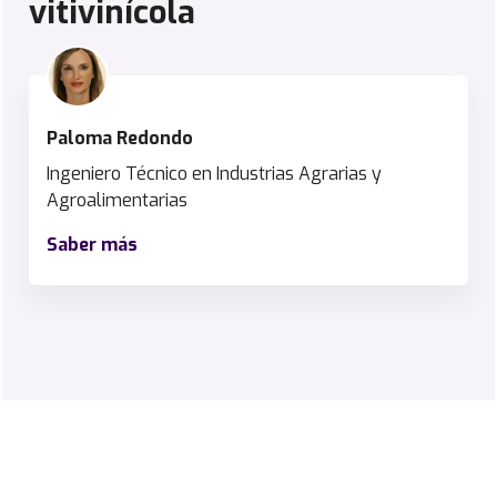
vitivinícola
Paloma Redondo
Ingeniero Técnico en Industrias Agrarias y
Agroalimentarias
Saber más
P
a
l
o
m