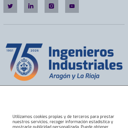
o
r
a
T
é
c
n
i
c
a
y
E
n
ó
Accesos directos
l
Bolsa de Trabajo
o
Servicios
g
Utilizamos cookies propias y de terceros para prestar
Visados
a
nuestros servicios, recoger información estadística y
Alta online
mostrarle publicidad personalizada. Puede obtener
e