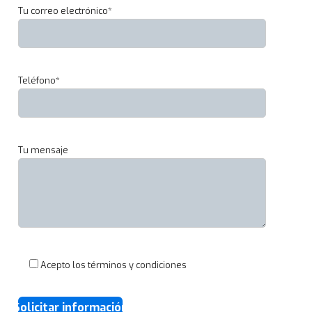
Tu correo electrónico*
c
n
i
c
Teléfono*
o
e
n
I
n
Tu mensaje
d
u
s
t
r
i
a
Acepto los términos y condiciones
s
A