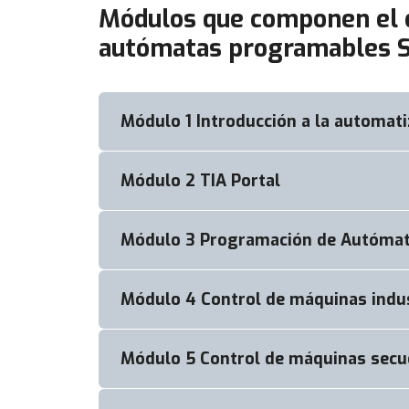
Módulos que componen el c
autómatas programables S
Módulo 1 Introducción a la automatiz
Módulo 2 TIA Portal
Presentación
Introducción a los sistemas de 
Autómatas Programables. Módulo
Módulo 3 Programación de Autóma
Instalación de TIA portal
Introducción a TIA portal.
Práctica 1. Creación de un proye
Módulo 4 Control de máquinas indu
Norma IEC 61131
Hardware del autómata Siemen
Lenguajes de programación AWL
Práctica 2. Introducción al len
Módulo 5 Control de máquinas secu
Sensores de proximidad inductiv
lógicas.
Sensores fotoeléctricos y ultra
Práctica 3. Desarrollo de la inte