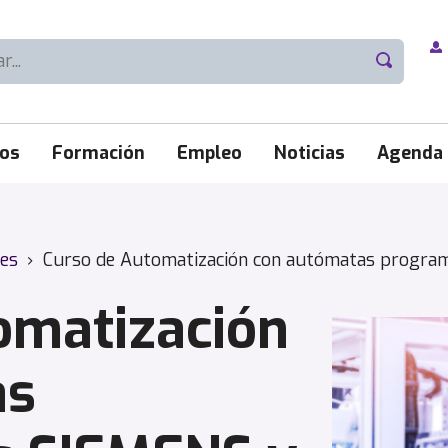
ios
Formación
Empleo
Noticias
Agenda
les
›
Curso de Automatización con autómatas program
omatización
as