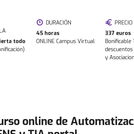
DURACIÓN
PRECIO
LA
45 horas
337 euros
ierta todo
ONLINE Campus Virtual
Bonificable
nificación)
descuentos 
y Asociacio
 curso online de Automatiza