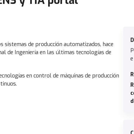
NS y TIA portal
D
os sistemas de producción automatizados, hace
P
l de Ingeniería en las últimas tecnologías de
e
R
tecnologías en control de máquinas de producción
tinuos.
R
c
d
C