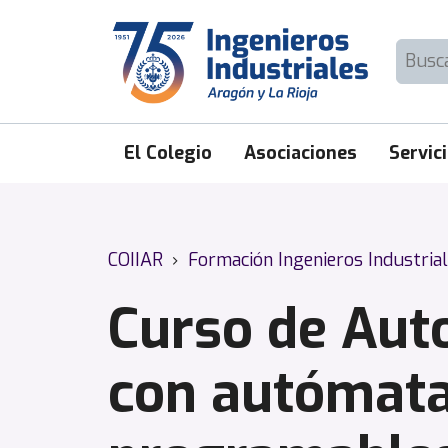
Skip
to
Buscar:
content
El Colegio
Asociaciones
Servic
COIIAR
›
Formación Ingenieros Industria
Curso de Aut
con autómat