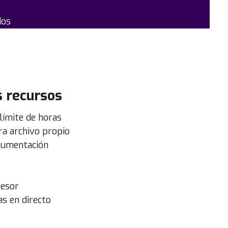
dos
s recursos
límite de horas
a archivo propio
cumentación
fesor
s en directo