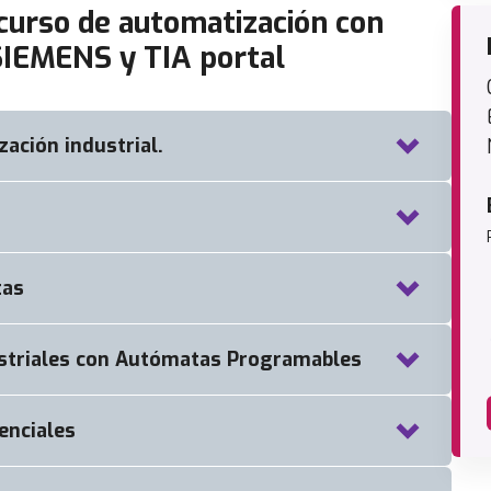
urso de automatización con
IEMENS y TIA portal
ación industrial.
Automatización Industrial
s de entradas y salidas digitales
tas
cto en TIA portal.
striales con Autómatas Programables
s S7-1500
, KOP Y FUP.
guaje de contactos. Programación de funciones
enciales
os y capacitivos
sónicos.
rfaz gráfica HMI.