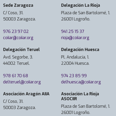
Sede Zaragoza
Delegación La Rioja
C/ Coso, 31.
Plaza de San Bartolomé, 1.
50003 Zaragoza.
26001 Logroño.
976 23 97 02
941 25 15 37
coiiar@coiiar.org
rioja@coiiar.org
Delegación Teruel
Delegación Huesca
Avd. Segorbe, 3.
Pl. Andalucía, 1.
44002 Teruel.
22004 Huesca.
978 61 70 68
974 23 85 99
delteruel@coiiar.org
delhuesca@coiiar.org
Asociación Aragón AIIA
Asociación La Rioja
ASOCIIR
C/ Coso, 31.
Plaza de San Bartolomé, 1.
50003 Zaragoza.
26001 Logroño.