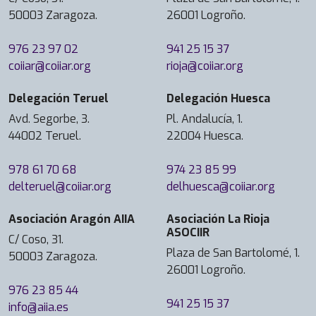
50003 Zaragoza.
26001 Logroño.
976 23 97 02
941 25 15 37
coiiar@coiiar.org
rioja@coiiar.org
Delegación Teruel
Delegación Huesca
Avd. Segorbe, 3.
Pl. Andalucía, 1.
44002 Teruel.
22004 Huesca.
978 61 70 68
974 23 85 99
delteruel@coiiar.org
delhuesca@coiiar.org
Asociación Aragón AIIA
Asociación La Rioja
ASOCIIR
C/ Coso, 31.
Plaza de San Bartolomé, 1.
50003 Zaragoza.
26001 Logroño.
976 23 85 44
941 25 15 37
info@aiia.es