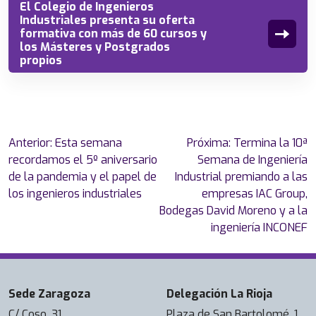
El Colegio de Ingenieros
Industriales presenta su oferta
formativa con más de 60 cursos y
los Másteres y Postgrados
propios
Navegación
Anterior:
Esta semana
Próxima:
Termina la 10ª
de
recordamos el 5º aniversario
Semana de Ingeniería
entradas
de la pandemia y el papel de
Industrial premiando a las
los ingenieros industriales
empresas IAC Group,
Bodegas David Moreno y a la
ingeniería INCONEF
Sede Zaragoza
Delegación La Rioja
C/ Coso, 31.
Plaza de San Bartolomé, 1.