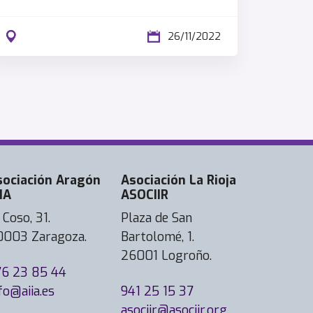
26/11/2022
sociación Aragón
Asociación La Rioja
IA
ASOCIIR
 Coso, 31.
Plaza de San
0003 Zaragoza.
Bartolomé, 1.
26001 Logroño.
76 23 85 44
fo@aiia.es
941 25 15 37
asociir@asociir.org