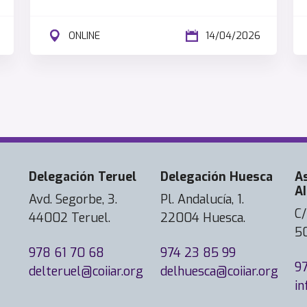
ONLINE
14/04/2026
Delegación Teruel
Delegación Huesca
A
AI
Avd. Segorbe, 3.
Pl. Andalucía, 1.
C/
44002 Teruel.
22004 Huesca.
5
978 61 70 68
974 23 85 99
9
delteruel@coiiar.org
delhuesca@coiiar.org
in