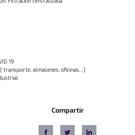
ón: Filtración centralizada
?
a
VID 19
( transporte, almacenes, oficinas…)
dustrial
Compartir