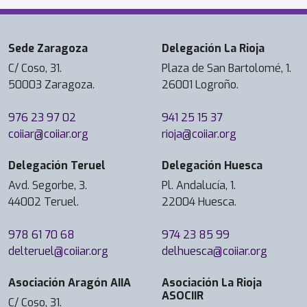
Sede Zaragoza
Delegación La Rioja
C/ Coso, 31.
Plaza de San Bartolomé, 1.
50003 Zaragoza.
26001 Logroño.
976 23 97 02
941 25 15 37
coiiar@coiiar.org
rioja@coiiar.org
Delegación Teruel
Delegación Huesca
Avd. Segorbe, 3.
Pl. Andalucía, 1.
44002 Teruel.
22004 Huesca.
978 61 70 68
974 23 85 99
delteruel@coiiar.org
delhuesca@coiiar.org
Asociación Aragón AIIA
Asociación La Rioja
ASOCIIR
C/ Coso, 31.