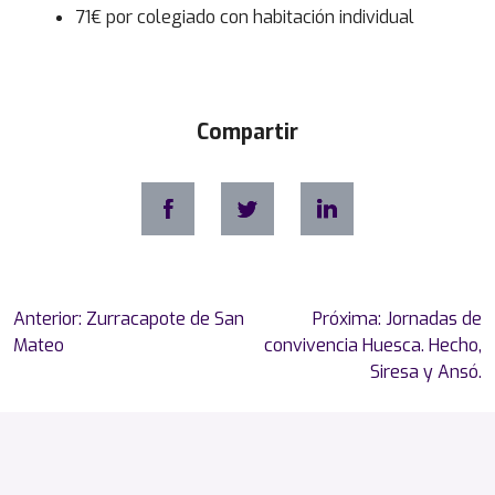
71€ por colegiado con habitación individual
Compartir
Navegación
Anterior:
Zurracapote de San
Próxima:
Jornadas de
de
Mateo
convivencia Huesca. Hecho,
entradas
Siresa y Ansó.