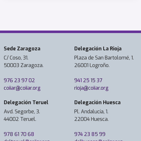
Sede Zaragoza
Delegación La Rioja
C/ Coso, 31.
Plaza de San Bartolomé, 1.
50003 Zaragoza.
26001 Logroño.
976 23 97 02
941 25 15 37
coiiar@coiiar.org
rioja@coiiar.org
Delegación Teruel
Delegación Huesca
Avd. Segorbe, 3.
Pl. Andalucía, 1.
44002 Teruel.
22004 Huesca.
978 61 70 68
974 23 85 99