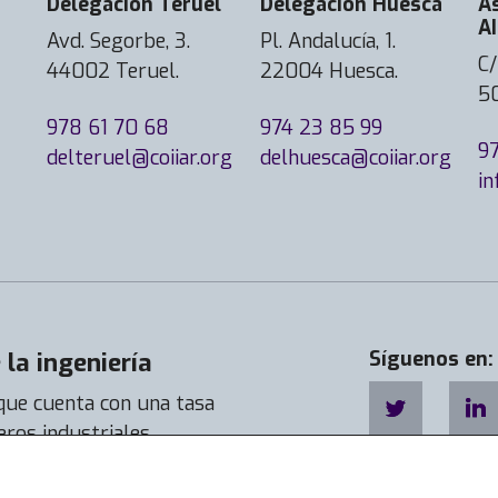
Delegación Teruel
Delegación Huesca
A
AI
Avd. Segorbe, 3.
Pl. Andalucía, 1.
C/
44002 Teruel.
22004 Huesca.
5
978 61 70 68
974 23 85 99
9
delteruel@coiiar.org
delhuesca@coiiar.org
in
la ingeniería
Síguenos en:
 que cuenta con una tasa
eros industriales
a de empleabilidad llega a