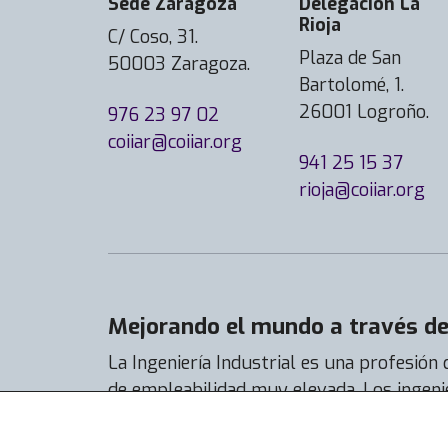
Sede Zaragoza
Delegación La
Rioja
C/ Coso, 31.
Plaza de San
50003 Zaragoza.
Bartolomé, 1.
26001 Logroño.
976 23 97 02
coiiar@coiiar.org
941 25 15 37
rioja@coiiar.org
Mejorando el mundo a través de 
La Ingeniería Industrial es una profesión
de empleabilidad muy elevada. Los ingeni
encuentran trabajo con facilidad y su tas
casi el 92% y la de actividad al 99%.