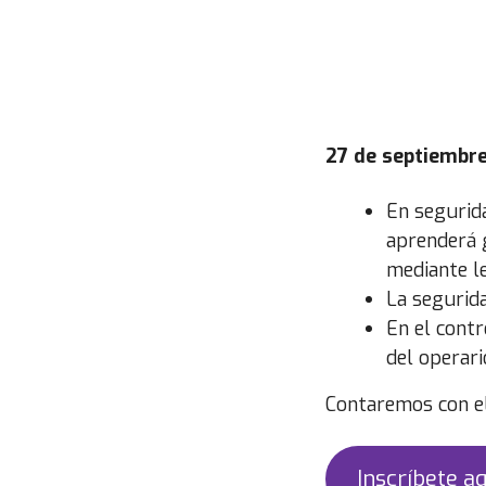
27 de septiembre 
En segurida
aprenderá g
mediante le
La segurid
En el contr
del operari
Contaremos con e
Inscríbete aq