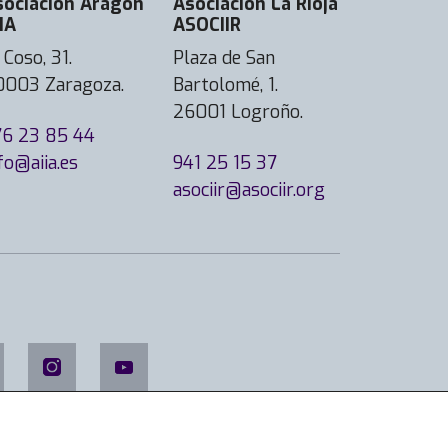
sociación Aragón
Asociación La Rioja
IA
ASOCIIR
 Coso, 31.
Plaza de San
0003 Zaragoza.
Bartolomé, 1.
26001 Logroño.
76 23 85 44
fo@aiia.es
941 25 15 37
asociir@asociir.org