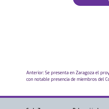
Navegación
Anterior:
Se presenta en Zaragoza el pr
de
con notable presencia de miembros del C
entradas