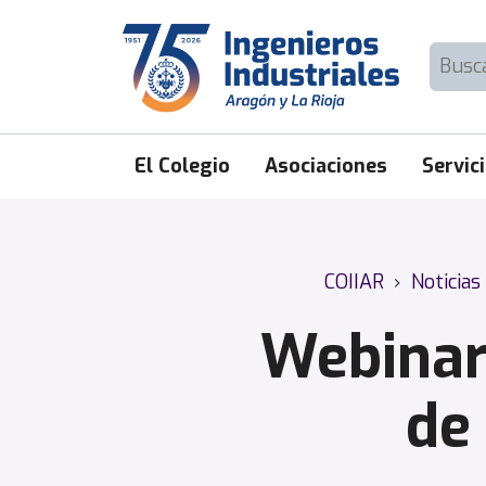
Skip
to
Buscar:
content
El Colegio
Asociaciones
Servic
COIIAR
›
Noticias
Webinar:
de