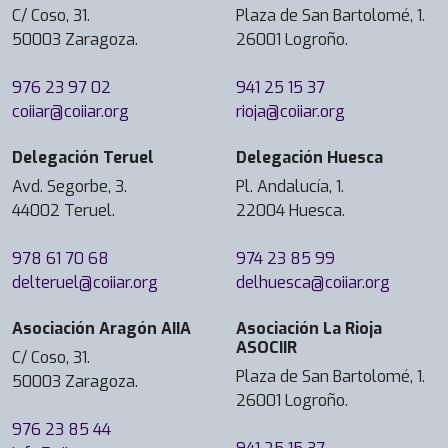
C/ Coso, 31.
Plaza de San Bartolomé, 1.
50003 Zaragoza.
26001 Logroño.
976 23 97 02
941 25 15 37
coiiar@coiiar.org
rioja@coiiar.org
Delegación Teruel
Delegación Huesca
Avd. Segorbe, 3.
Pl. Andalucía, 1.
44002 Teruel.
22004 Huesca.
978 61 70 68
974 23 85 99
delteruel@coiiar.org
delhuesca@coiiar.org
Asociación Aragón AIIA
Asociación La Rioja
ASOCIIR
C/ Coso, 31.
Plaza de San Bartolomé, 1.
50003 Zaragoza.
26001 Logroño.
976 23 85 44