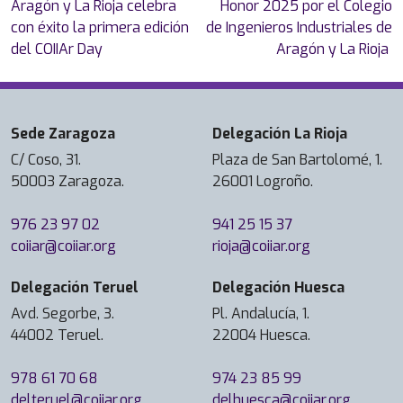
entradas
Aragón y La Rioja celebra
Honor 2025 por el Colegio
con éxito la primera edición
de Ingenieros Industriales de
del COIIAr Day
Aragón y La Rioja
Sede Zaragoza
Delegación La Rioja
C/ Coso, 31.
Plaza de San Bartolomé, 1.
50003 Zaragoza.
26001 Logroño.
976 23 97 02
941 25 15 37
coiiar@coiiar.org
rioja@coiiar.org
Delegación Teruel
Delegación Huesca
Avd. Segorbe, 3.
Pl. Andalucía, 1.
44002 Teruel.
22004 Huesca.
978 61 70 68
974 23 85 99
delteruel@coiiar.org
delhuesca@coiiar.org