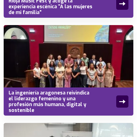
Rioja Music Fest y acoge la
experiencia escénica “A las mujeres
de mi familia”
La ingeniería aragonesa reivindica
el liderazgo femenino y una
profesión más humana, digital y
sostenible