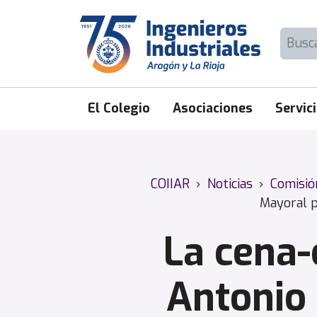
Skip
to
Buscar:
content
El Colegio
Asociaciones
Servic
COIIAR
›
Noticias
›
Comisió
Mayoral p
La cena-
Antonio 