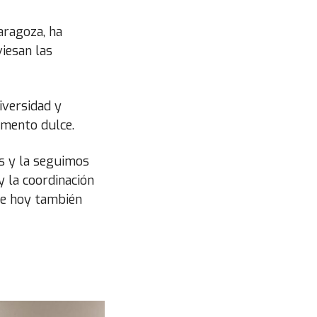
aragoza, ha
iesan las
niversidad y
omento dulce.
os y la seguimos
y la coordinación
que hoy también