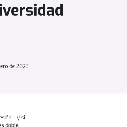
iversidad
rero de 2023
esión… y si
es doble.