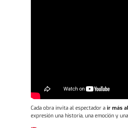
Cada obra invita al espectador a
ir más a
expresión una historia, una emoción y una