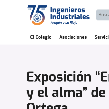
Skip
to
Buscar:
content
El Colegio
Asociaciones
Servic
Exposición “En
y el alma” de
Ortega