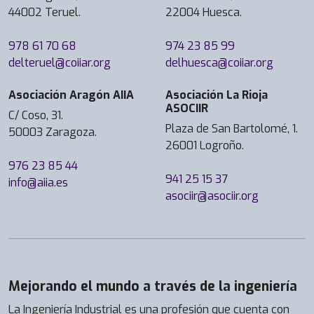
44002 Teruel.
22004 Huesca.
978 61 70 68
974 23 85 99
delteruel@coiiar.org
delhuesca@coiiar.org
Asociación Aragón AIIA
Asociación La Rioja
ASOCIIR
C/ Coso, 31.
Plaza de San Bartolomé, 1.
50003 Zaragoza.
26001 Logroño.
976 23 85 44
941 25 15 37
info@aiia.es
asociir@asociir.org
Mejorando el mundo a través de la ingeniería
La Ingeniería Industrial es una profesión que cuenta con