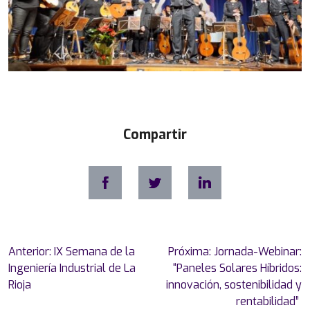
Compartir
Navegación
Anterior:
IX Semana de la
Próxima:
Jornada-Webinar:
de
Ingeniería Industrial de La
“Paneles Solares Híbridos:
entradas
Rioja
innovación, sostenibilidad y
rentabilidad”