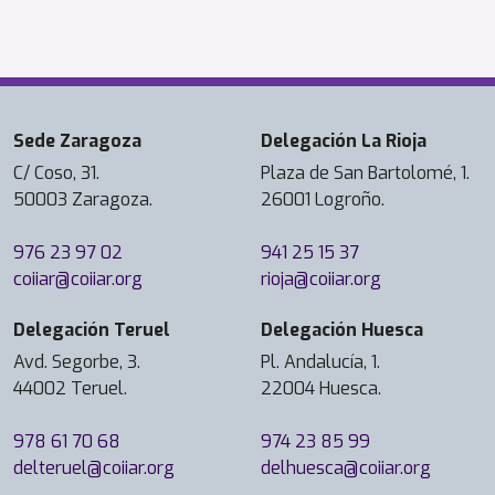
Sede Zaragoza
Delegación La Rioja
C/ Coso, 31.
Plaza de San Bartolomé, 1.
50003 Zaragoza.
26001 Logroño.
976 23 97 02
941 25 15 37
coiiar@coiiar.org
rioja@coiiar.org
Delegación Teruel
Delegación Huesca
Avd. Segorbe, 3.
Pl. Andalucía, 1.
44002 Teruel.
22004 Huesca.
978 61 70 68
974 23 85 99
delteruel@coiiar.org
delhuesca@coiiar.org