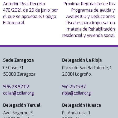
Navegación
Anterior:
Real Decreto
Próxima:
Regulación de los
de
470/2021, de 29 de junio, por
Programas de ayuda y
entradas
el que se aprueba el Código
Avales ICO y Deducciones
Estructural
fiscales para impulsar en
materia de Rehabilitación
residencial y vivienda social
Sede Zaragoza
Delegación La Rioja
C/ Coso, 31.
Plaza de San Bartolomé, 1.
50003 Zaragoza.
26001 Logroño.
976 23 97 02
941 25 15 37
coiiar@coiiar.org
rioja@coiiar.org
Delegación Teruel
Delegación Huesca
Avd. Segorbe, 3.
Pl. Andalucía, 1.