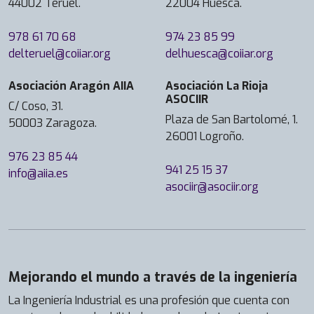
44002 Teruel.
22004 Huesca.
978 61 70 68
974 23 85 99
delteruel@coiiar.org
delhuesca@coiiar.org
Asociación Aragón AIIA
Asociación La Rioja
ASOCIIR
C/ Coso, 31.
Plaza de San Bartolomé, 1.
50003 Zaragoza.
26001 Logroño.
976 23 85 44
941 25 15 37
info@aiia.es
asociir@asociir.org
Mejorando el mundo a través de la ingeniería
La Ingeniería Industrial es una profesión que cuenta con