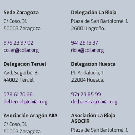
Sede Zaragoza
Delegación La Rioja
C/ Coso, 31.
Plaza de San Bartolomé, 1.
50003 Zaragoza.
26001 Logroño.
976 23 97 02
941 25 15 37
coiiar@coiiar.org
rioja@coiiar.org
Delegación Teruel
Delegación Huesca
Avd. Segorbe, 3.
Pl. Andalucía, 1.
44002 Teruel.
22004 Huesca.
978 61 70 68
974 23 85 99
delteruel@coiiar.org
delhuesca@coiiar.org
Asociación Aragón AIIA
Asociación La Rioja
ASOCIIR
C/ Coso, 31.
Plaza de San Bartolomé, 1.
50003 Zaragoza.