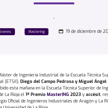
.
19 de diciembre de 2
óvenes
Mastering
áster de Ingeniería Industrial de la Escuela Técnica Su
al (ETSII),
Diego del Campo Pedrosa y Miguel Ángel
ibido esta mañana en la Escuela Técnica Superior de Ing
de La Rioja el
1º
Premio
MasterING
2023
y
accésit
, r
gio Oficial de Ingenieros Industriales de Aragón y La Ri
a Universidad de La Rioja.