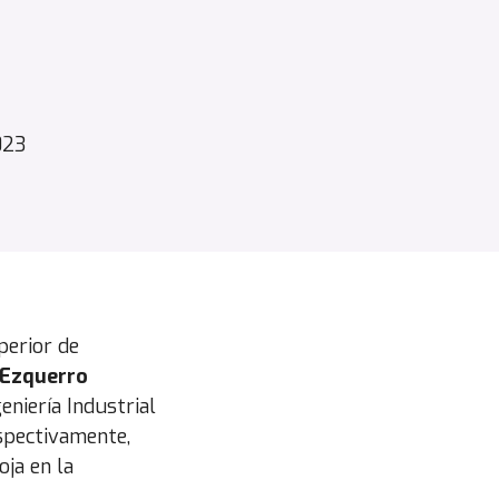
023
perior de
 Ezquerro
eniería Industrial
espectivamente,
oja en la