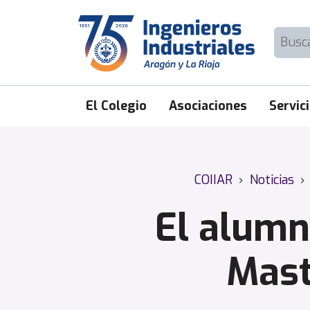
Skip
to
Buscar:
content
El Colegio
Asociaciones
Servic
COIIAR
›
Noticias
›
El alumn
Mast