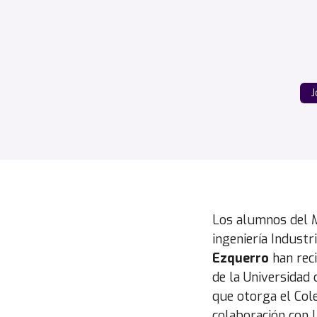
J
Los alumnos del M
ingeniería Industri
Ezquerro
han rec
de la Universidad 
que otorga el Cole
colaboración con l