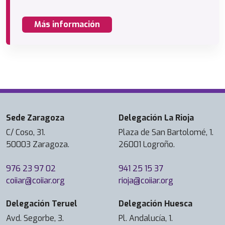
Más información
Sede Zaragoza
Delegación La Rioja
C/ Coso, 31.
Plaza de San Bartolomé, 1.
50003 Zaragoza.
26001 Logroño.
976 23 97 02
941 25 15 37
coiiar@coiiar.org
rioja@coiiar.org
Delegación Teruel
Delegación Huesca
Avd. Segorbe, 3.
Pl. Andalucía, 1.