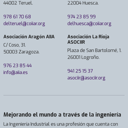
44002 Teruel.
22004 Huesca.
978 61 70 68
974 23 85 99
delteruel@coiiar.org
delhuesca@coiiar.org
Asociación Aragón AIIA
Asociación La Rioja
ASOCIIR
C/ Coso, 31.
Plaza de San Bartolomé, 1.
50003 Zaragoza.
26001 Logroño.
976 23 85 44
941 25 15 37
info@aiia.es
asociir@asociir.org
Mejorando el mundo a través de la ingeniería
La Ingeniería Industrial es una profesión que cuenta con