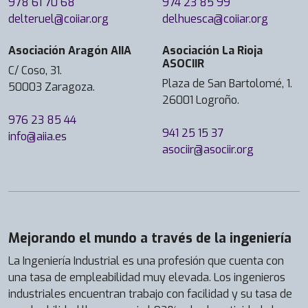
978 61 70 68
974 23 85 99
delteruel@coiiar.org
delhuesca@coiiar.org
Asociación Aragón AIIA
Asociación La Rioja
ASOCIIR
C/ Coso, 31.
Plaza de San Bartolomé, 1.
50003 Zaragoza.
26001 Logroño.
976 23 85 44
941 25 15 37
info@aiia.es
asociir@asociir.org
Mejorando el mundo a través de la ingeniería
La Ingeniería Industrial es una profesión que cuenta con
una tasa de empleabilidad muy elevada. Los ingenieros
industriales encuentran trabajo con facilidad y su tasa de