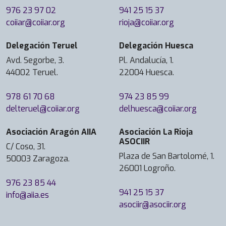
976 23 97 02
941 25 15 37
coiiar@coiiar.org
rioja@coiiar.org
Delegación Teruel
Delegación Huesca
Avd. Segorbe, 3.
Pl. Andalucía, 1.
44002 Teruel.
22004 Huesca.
978 61 70 68
974 23 85 99
delteruel@coiiar.org
delhuesca@coiiar.org
Asociación Aragón AIIA
Asociación La Rioja
ASOCIIR
C/ Coso, 31.
Plaza de San Bartolomé, 1.
50003 Zaragoza.
26001 Logroño.
976 23 85 44
941 25 15 37
info@aiia.es
asociir@asociir.org