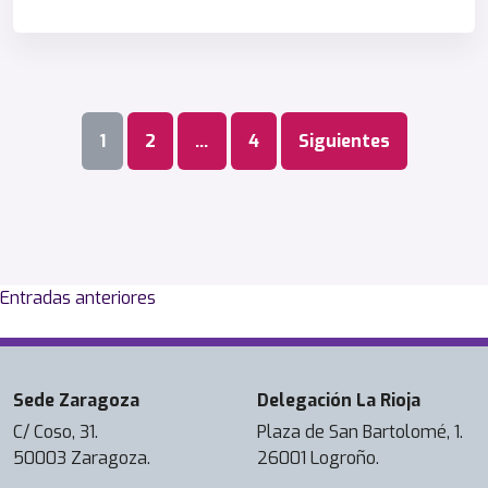
Paginación
1
2
…
4
Siguientes
de
entradas
Navegación
Entradas anteriores
de
entradas
Sede Zaragoza
Delegación La Rioja
C/ Coso, 31.
Plaza de San Bartolomé, 1.
50003 Zaragoza.
26001 Logroño.