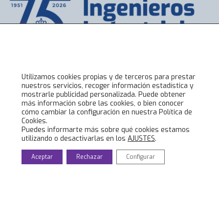
Utilizamos cookies propias y de terceros para prestar
Accesos directos
nuestros servicios, recoger información estadística y
mostrarle publicidad personalizada. Puede obtener
Bolsa de Trabajo
más información sobre las cookies, o bien conocer
Servicios
cómo cambiar la configuración en nuestra Política de
Cookies.
Visados
Puedes informarte más sobre qué cookies estamos
Alta online
utilizando o desactivarlas en los
AJUSTES
.
Aceptar
Rechazar
Configurar
Lo último en COIIAR
Noticias
Jornadas técnicas
Formación Ingenieros Industriales
Eventos culturales