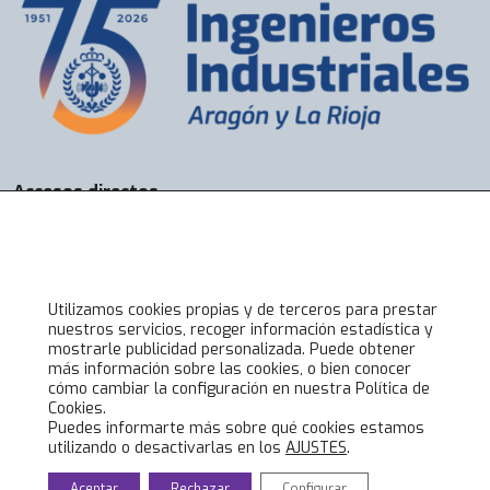
d
o
a
l
G
r
u
Accesos directos
p
Bolsa de Trabajo
o
Servicios
S
Visados
o
Alta online
c
Utilizamos cookies propias y de terceros para prestar
nuestros servicios, recoger información estadística y
o
mostrarle publicidad personalizada. Puede obtener
t
Lo último en COIIAR
más información sobre las cookies, o bien conocer
e
cómo cambiar la configuración en nuestra Política de
Noticias
Cookies.
c
Jornadas técnicas
Puedes informarte más sobre qué cookies estamos
.
utilizando o desactivarlas en los
AJUSTES
.
Formación Ingenieros Industriales
L
Eventos culturales
Aceptar
Rechazar
Configurar