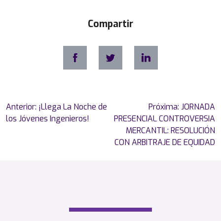
i
e
Compartir
v
e
s
G
a
r
c
í
Navegación
Anterior:
¡Llega La Noche de
Próxima:
JORNADA
a
de
los Jóvenes Ingenieros!
PRESENCIAL CONTROVERSIA
entradas
MERCANTIL: RESOLUCIÓN
T
CON ARBITRAJE DE EQUIDAD
é
c
n
i
c
o
d