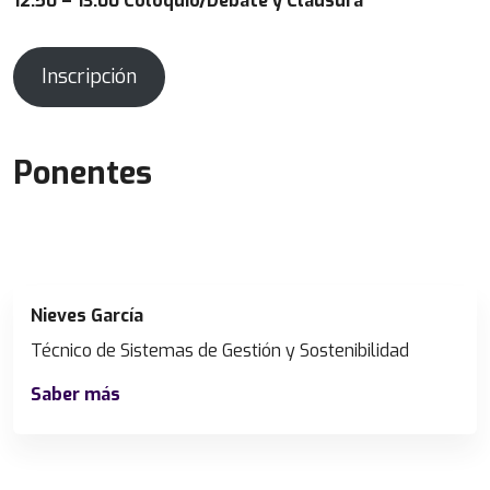
12:50 – 13:00 Coloquio/Debate y Clausura
Inscripción
Ponentes
Nieves García
Técnico de Sistemas de Gestión y Sostenibilidad
Saber más
N