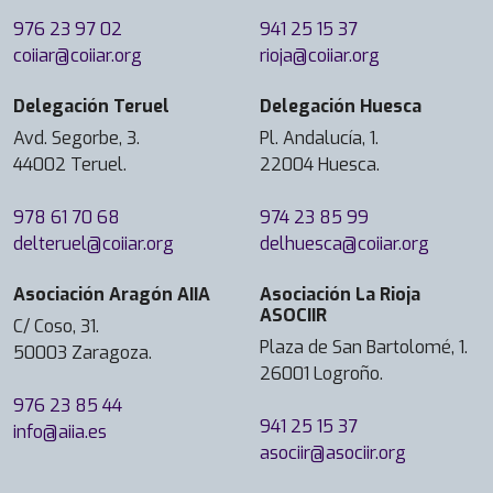
e
976 23 97 02
941 25 15 37
n
coiiar@coiiar.org
rioja@coiiar.org
V
E
Delegación Teruel
Delegación Huesca
A
G
Avd. Segorbe, 3.
Pl. Andalucía, 1.
L
44002 Teruel.
22004 Huesca.
O
B
978 61 70 68
974 23 85 99
A
delteruel@coiiar.org
delhuesca@coiiar.org
L
Asociación Aragón AIIA
Asociación La Rioja
B
ASOCIIR
A
C/ Coso, 31.
Plaza de San Bartolomé, 1.
C
50003 Zaragoza.
26001 Logroño.
,
q
976 23 85 44
941 25 15 37
u
info@aiia.es
asociir@asociir.org
e
r