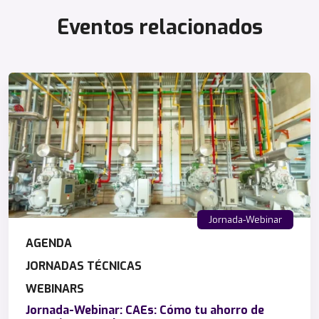
e
Eventos relacionados
S
i
s
t
e
m
a
s
d
e
G
e
Jornada-Webinar
s
AGENDA
t
i
JORNADAS TÉCNICAS
ó
WEBINARS
n
Jornada-Webinar: CAEs: Cómo tu ahorro de
y