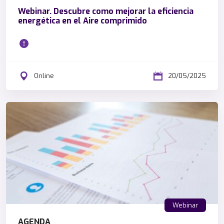
i
Webinar. Descubre como mejorar la eficiencia
c
energética en el Aire comprimido
o
d
e
S
Online
20/05/2025
i
s
t
e
m
a
s
d
e
G
e
Webinar
s
AGENDA
t