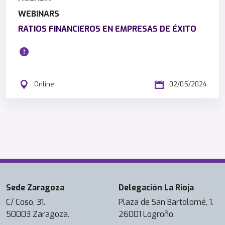
i
WEBINARS
ó
RATIOS FINANCIEROS EN EMPRESAS DE ÉXITO
n
y
S
o
s
Online
02/05/2024
t
e
n
i
b
i
l
i
Sede Zaragoza
Delegación La Rioja
d
C/ Coso, 31.
Plaza de San Bartolomé, 1.
a
50003 Zaragoza.
26001 Logroño.
d