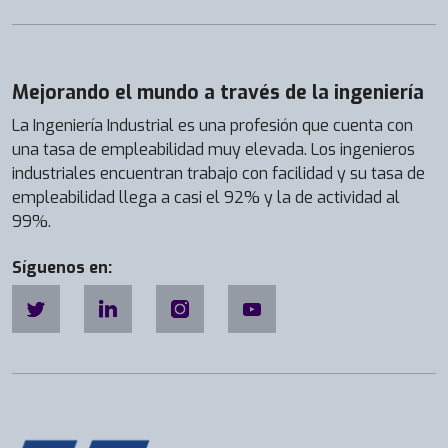
e
c
i
e
Mejorando el mundo a través de la ingeniería
n
La Ingeniería Industrial es una profesión que cuenta con
t
una tasa de empleabilidad muy elevada. Los ingenieros
e
industriales encuentran trabajo con facilidad y su tasa de
m
empleabilidad llega a casi el 92% y la de actividad al
e
99%.
n
t
Síguenos en:
e
s
e
h
a
u
n
i