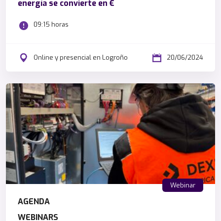
energía se convierte en €
S
o
09:15 horas
s
t
e
Online y presencial en Logroño
20/06/2024
n
i
b
i
l
i
d
a
d
T
Webinar
é
AGENDA
c
n
WEBINARS