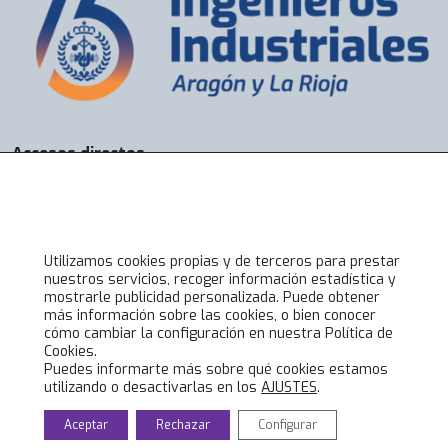
Accesos directos
Bolsa de Trabajo
Servicios
Visados
Alta online
Utilizamos cookies propias y de terceros para prestar
nuestros servicios, recoger información estadística y
mostrarle publicidad personalizada. Puede obtener
Lo último en COIIAR
más información sobre las cookies, o bien conocer
cómo cambiar la configuración en nuestra Política de
Noticias
Cookies.
Jornadas técnicas
Puedes informarte más sobre qué cookies estamos
utilizando o desactivarlas en los
AJUSTES
.
Formación Ingenieros Industriales
Eventos culturales
Aceptar
Rechazar
Configurar