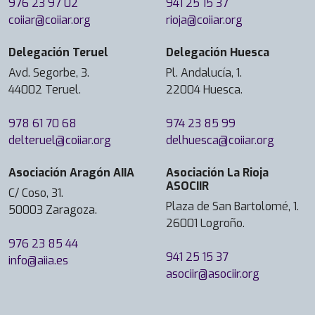
976 23 97 02
941 25 15 37
coiiar@coiiar.org
rioja@coiiar.org
Delegación Teruel
Delegación Huesca
Avd. Segorbe, 3.
Pl. Andalucía, 1.
44002 Teruel.
22004 Huesca.
978 61 70 68
974 23 85 99
delteruel@coiiar.org
delhuesca@coiiar.org
Asociación Aragón AIIA
Asociación La Rioja
ASOCIIR
C/ Coso, 31.
Plaza de San Bartolomé, 1.
50003 Zaragoza.
26001 Logroño.
976 23 85 44
941 25 15 37
info@aiia.es
asociir@asociir.org