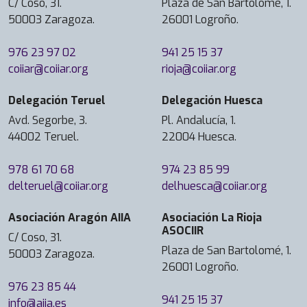
C/ Coso, 31.
Plaza de San Bartolomé, 1.
50003 Zaragoza.
26001 Logroño.
976 23 97 02
941 25 15 37
coiiar@coiiar.org
rioja@coiiar.org
Delegación Teruel
Delegación Huesca
Avd. Segorbe, 3.
Pl. Andalucía, 1.
44002 Teruel.
22004 Huesca.
978 61 70 68
974 23 85 99
delteruel@coiiar.org
delhuesca@coiiar.org
Asociación Aragón AIIA
Asociación La Rioja
ASOCIIR
C/ Coso, 31.
Plaza de San Bartolomé, 1.
50003 Zaragoza.
26001 Logroño.
976 23 85 44
941 25 15 37
info@aiia.es