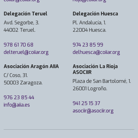
Delegación Teruel
Delegación Huesca
Avd. Segorbe, 3.
Pl. Andalucía, 1.
44002 Teruel.
22004 Huesca.
978 61 70 68
974 23 85 99
delteruel@coiiar.org
delhuesca@coiiar.org
Asociación Aragón AIIA
Asociación La Rioja
ASOCIIR
C/ Coso, 31.
Plaza de San Bartolomé, 1.
50003 Zaragoza.
26001 Logroño.
976 23 85 44
941 25 15 37
info@aiia.es
asociir@asociir.org