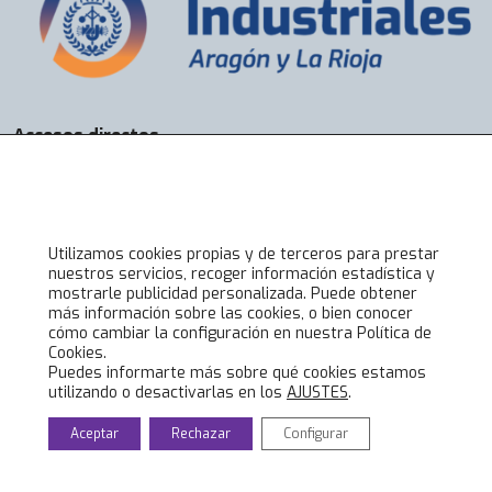
Accesos directos
Bolsa de Trabajo
Servicios
Visados
Alta online
Utilizamos cookies propias y de terceros para prestar
nuestros servicios, recoger información estadística y
mostrarle publicidad personalizada. Puede obtener
Lo último en COIIAR
más información sobre las cookies, o bien conocer
cómo cambiar la configuración en nuestra Política de
Noticias
Cookies.
Jornadas técnicas
Puedes informarte más sobre qué cookies estamos
utilizando o desactivarlas en los
AJUSTES
.
Formación Ingenieros Industriales
Eventos culturales
Aceptar
Rechazar
Configurar
© 2020 Colegio Oficial de Ingenieros Industriales de Aragón y La