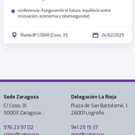
conferencia: Asegurando el futuro: equilibrio entre
innovación, economía y ciberseguridad,
Planta 8ª COIIAR (Coso, 31)
24/02/2025
Sede Zaragoza
Delegación La Rioja
C/ Coso, 31.
Plaza de San Bartolomé, 1.
50003 Zaragoza.
26001 Logroño.
976 23 97 02
941 25 15 37
coiiar@coiiar.org
rioja@coiiar.org