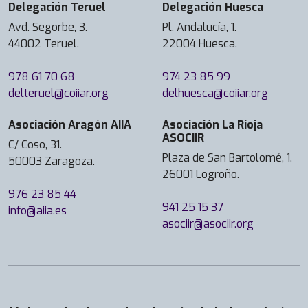
Delegación Teruel
Delegación Huesca
Avd. Segorbe, 3.
Pl. Andalucía, 1.
44002 Teruel.
22004 Huesca.
978 61 70 68
974 23 85 99
delteruel@coiiar.org
delhuesca@coiiar.org
Asociación Aragón AIIA
Asociación La Rioja
ASOCIIR
C/ Coso, 31.
Plaza de San Bartolomé, 1.
50003 Zaragoza.
26001 Logroño.
976 23 85 44
941 25 15 37
info@aiia.es
asociir@asociir.org