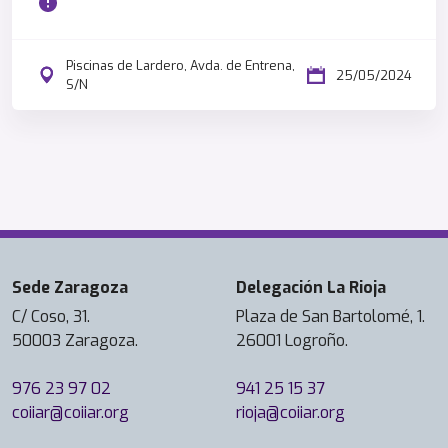
Piscinas de Lardero, Avda. de Entrena,
25/05/2024
S/N
Sede Zaragoza
Delegación La Rioja
C/ Coso, 31.
Plaza de San Bartolomé, 1.
50003 Zaragoza.
26001 Logroño.
976 23 97 02
941 25 15 37
coiiar@coiiar.org
rioja@coiiar.org