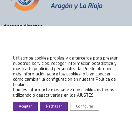
Accesos directos
Bolsa de Trabajo
Servicios
Visados
Alta online
Utilizamos cookies propias y de terceros para prestar
nuestros servicios, recoger información estadística y
mostrarle publicidad personalizada. Puede obtener
Lo último en COIIAR
más información sobre las cookies, o bien conocer
cómo cambiar la configuración en nuestra Política de
Noticias
Cookies.
Jornadas técnicas
Puedes informarte más sobre qué cookies estamos
utilizando o desactivarlas en los
AJUSTES
.
Formación Ingenieros Industriales
Eventos culturales
Aceptar
Rechazar
Configurar
© 2020 Colegio Oficial de Ingenieros Industriales de Aragón y La
Rioja