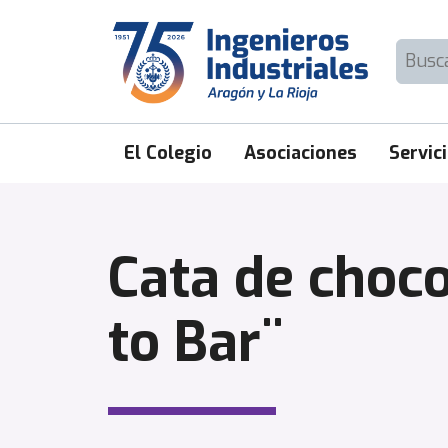
Skip
to
Buscar:
content
El Colegio
Asociaciones
Servic
Cata de choc
to Bar¨