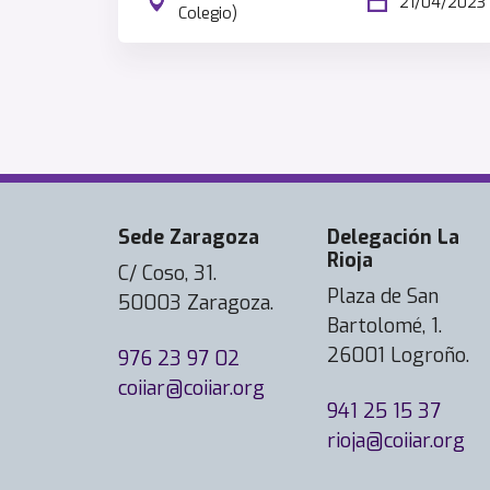
21/04/2023
Colegio)
Sede Zaragoza
Delegación La
Rioja
C/ Coso, 31.
Plaza de San
50003 Zaragoza.
Bartolomé, 1.
26001 Logroño.
976 23 97 02
coiiar@coiiar.org
941 25 15 37
rioja@coiiar.org