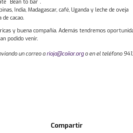
te ¨Bean to bar¨.
pinas, India, Madagascar, café, Uganda y leche de oveja
a de cacao.
ricas y buena compañía. Además tendremos oportunida
an podido venir.
viando un correo a
rioja@coiiar.org
o en el teléfono 94
Compartir