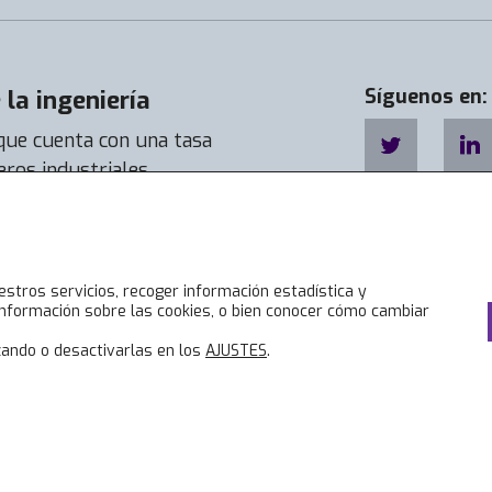
la ingeniería
Síguenos en:
 que cuenta con una tasa
eros industriales
a de empleabilidad llega a
estros servicios, recoger información estadística y
nformación sobre las cookies, o bien conocer cómo cambiar
ando o desactivarlas en los
AJUSTES
.
Accesos directos
Lo
Bolsa de Trabajo
No
Servicios
Jo