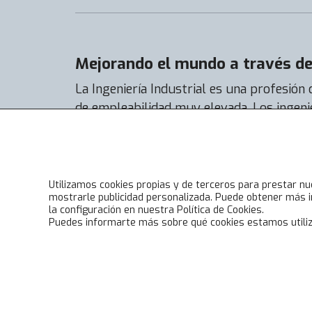
Mejorando el mundo a través de 
La Ingeniería Industrial es una profesión
de empleabilidad muy elevada. Los ingeni
encuentran trabajo con facilidad y su tas
casi el 92% y la de actividad al 99%.
Utilizamos cookies propias y de terceros para prestar nu
mostrarle publicidad personalizada. Puede obtener más i
la configuración en nuestra Política de Cookies.
Puedes informarte más sobre qué cookies estamos utiliz