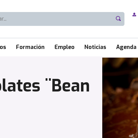
ios
Formación
Empleo
Noticias
Agenda
olates ¨Bean