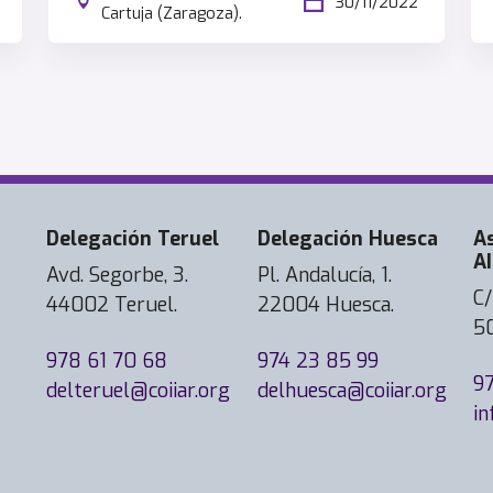
30/11/2022
Cartuja (Zaragoza).
Delegación Teruel
Delegación Huesca
A
AI
Avd. Segorbe, 3.
Pl. Andalucía, 1.
C/
44002 Teruel.
22004 Huesca.
5
978 61 70 68
974 23 85 99
9
delteruel@coiiar.org
delhuesca@coiiar.org
in