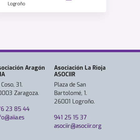
Logroño
sociación Aragón
Asociación La Rioja
IA
ASOCIIR
 Coso, 31.
Plaza de San
0003 Zaragoza.
Bartolomé, 1.
26001 Logroño.
76 23 85 44
fo@aiia.es
941 25 15 37
asociir@asociir.org