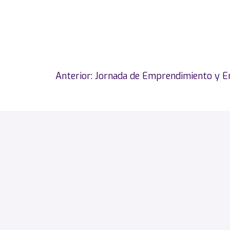
Navegación
Anterior:
Jornada de Emprendimiento y 
de
entradas