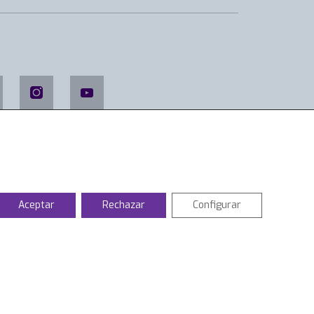
Aceptar
Rechazar
Configurar
 último en COIIAR
ticias
rnadas técnicas