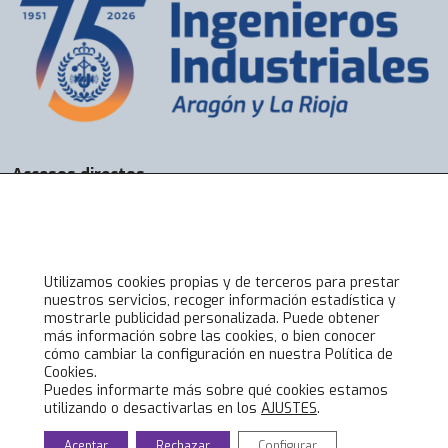
Accesos directos
Bolsa de Trabajo
Servicios
Visados
Alta online
Utilizamos cookies propias y de terceros para prestar
nuestros servicios, recoger información estadística y
mostrarle publicidad personalizada. Puede obtener
Lo último en COIIAR
más información sobre las cookies, o bien conocer
cómo cambiar la configuración en nuestra Política de
Noticias
Cookies.
Jornadas técnicas
Puedes informarte más sobre qué cookies estamos
utilizando o desactivarlas en los
AJUSTES
.
Formación Ingenieros Industriales
Eventos culturales
Aceptar
Rechazar
Configurar