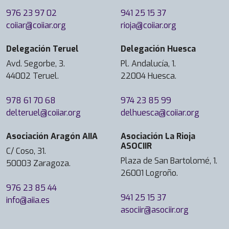
976 23 97 02
941 25 15 37
coiiar@coiiar.org
rioja@coiiar.org
Delegación Teruel
Delegación Huesca
Avd. Segorbe, 3.
Pl. Andalucía, 1.
44002 Teruel.
22004 Huesca.
978 61 70 68
974 23 85 99
delteruel@coiiar.org
delhuesca@coiiar.org
Asociación Aragón AIIA
Asociación La Rioja
ASOCIIR
C/ Coso, 31.
Plaza de San Bartolomé, 1.
50003 Zaragoza.
26001 Logroño.
976 23 85 44
941 25 15 37
info@aiia.es
asociir@asociir.org