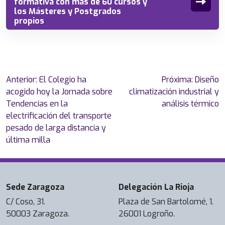
formativa con más de 60 cursos y
los Másteres y Postgrados
propios
Navegación
Anterior:
El Colegio ha
Próxima:
Diseño
de
acogido hoy la Jornada sobre
climatización industrial y
entradas
Tendencias en la
análisis térmico
electrificación del transporte
pesado de larga distancia y
última milla
Sede Zaragoza
Delegación La Rioja
C/ Coso, 31.
Plaza de San Bartolomé, 1.
50003 Zaragoza.
26001 Logroño.